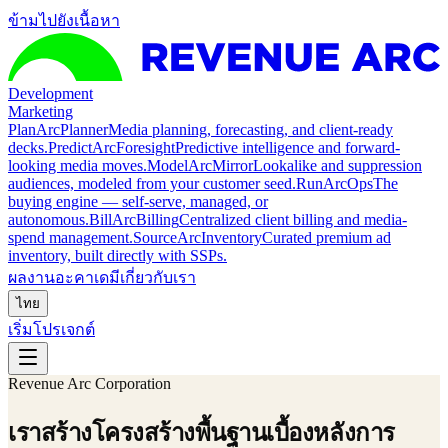
ข้ามไปยังเนื้อหา
Development
Marketing
Plan
ArcPlanner
Media planning, forecasting, and client-ready
decks.
Predict
ArcForesight
Predictive intelligence and forward-
looking media moves.
Model
ArcMirror
Lookalike and suppression
audiences, modeled from your customer seed.
Run
ArcOps
The
buying engine — self-serve, managed, or
autonomous.
Bill
ArcBilling
Centralized client billing and media-
spend management.
Source
ArcInventory
Curated premium ad
inventory, built directly with SSPs.
ผลงาน
อะคาเดมี
เกี่ยวกับเรา
ไทย
เริ่มโปรเจกต์
Revenue Arc Corporation
เราสร้างโครงสร้างพื้นฐานเบื้องหลังการ