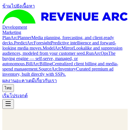
ข้ามไปยังเนื้อหา
Development
Marketing
Plan
ArcPlanner
Media planning, forecasting, and client-ready
decks.
Predict
ArcForesight
Predictive intelligence and forward-
looking media moves.
Model
ArcMirror
Lookalike and suppression
audiences, modeled from your customer seed.
Run
ArcOps
The
buying engine — self-serve, managed, or
autonomous.
Bill
ArcBilling
Centralized client billing and media-
spend management.
Source
ArcInventory
Curated premium ad
inventory, built directly with SSPs.
ผลงาน
อะคาเดมี
เกี่ยวกับเรา
ไทย
เริ่มโปรเจกต์