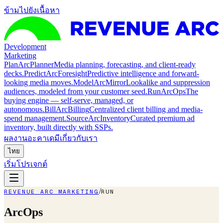
ข้ามไปยังเนื้อหา
Development
Marketing
Plan
ArcPlanner
Media planning, forecasting, and client-ready
decks.
Predict
ArcForesight
Predictive intelligence and forward-
looking media moves.
Model
ArcMirror
Lookalike and suppression
audiences, modeled from your customer seed.
Run
ArcOps
The
buying engine — self-serve, managed, or
autonomous.
Bill
ArcBilling
Centralized client billing and media-
spend management.
Source
ArcInventory
Curated premium ad
inventory, built directly with SSPs.
ผลงาน
อะคาเดมี
เกี่ยวกับเรา
ไทย
เริ่มโปรเจกต์
/
REVENUE ARC MARKETING
RUN
ArcOps