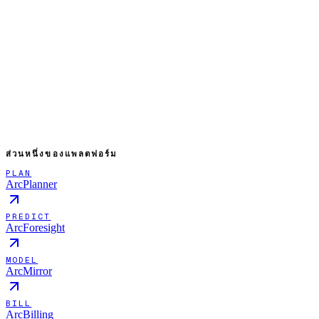
เร็วๆ นี้
ให้มันทำงานเอง
ส่วนหนึ่งของแพลตฟอร์ม
PLAN
ArcPlanner
PREDICT
ArcForesight
MODEL
ArcMirror
BILL
ArcBilling