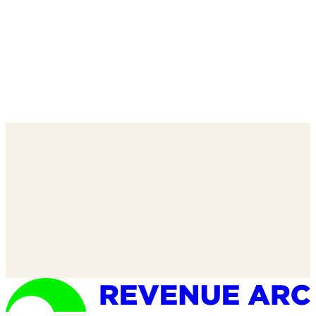
Misha Mukherjee
—
SVP, Group Partner, UM