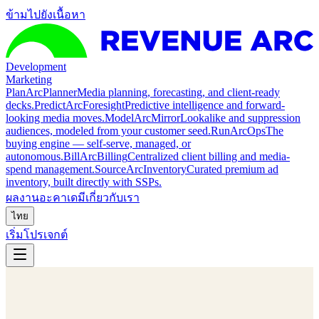
ข้ามไปยังเนื้อหา
Development
Marketing
Plan
ArcPlanner
Media planning, forecasting, and client-ready
decks.
Predict
ArcForesight
Predictive intelligence and forward-
looking media moves.
Model
ArcMirror
Lookalike and suppression
audiences, modeled from your customer seed.
Run
ArcOps
The
buying engine — self-serve, managed, or
autonomous.
Bill
ArcBilling
Centralized client billing and media-
spend management.
Source
ArcInventory
Curated premium ad
inventory, built directly with SSPs.
ผลงาน
อะคาเดมี
เกี่ยวกับเรา
ไทย
เริ่มโปรเจกต์