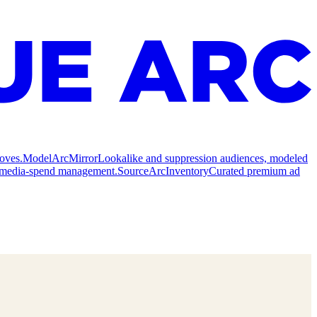
oves.
Model
ArcMirror
Lookalike and suppression audiences, modeled
nd media-spend management.
Source
ArcInventory
Curated premium ad