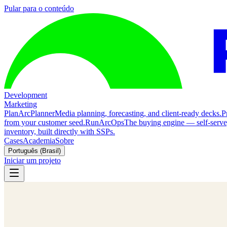
Pular para o conteúdo
Development
Marketing
Plan
ArcPlanner
Media planning, forecasting, and client-ready decks.
P
from your customer seed.
Run
ArcOps
The buying engine — self-serv
inventory, built directly with SSPs.
Cases
Academia
Sobre
Português (Brasil)
Iniciar um projeto