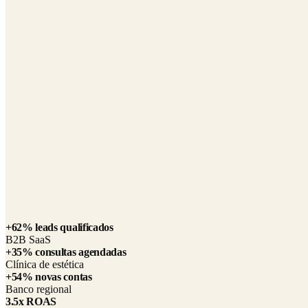
A Aptera, uma marca emergente no setor de veículos elétricos, enfre
Com reconhecimento de marca limitado e uma janela de tempo curta, e
de crowdfunding.
ROI de 2400% relatado pelo cliente
48,000+ reservas
$135M+ captados
Listada na Nasdaq em 2025
“
O trabalho deles teve um impacto profundo nos milhões c
Quincy Hilla
—
Diretor de Marketing Digital e Relações Públi
+62% leads qualificados
B2B SaaS
+35% consultas agendadas
Clínica de estética
+54% novas contas
Banco regional
3.5x ROAS