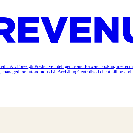
redict
ArcForesight
Predictive intelligence and forward-looking media m
e, managed, or autonomous.
Bill
ArcBilling
Centralized client billing a