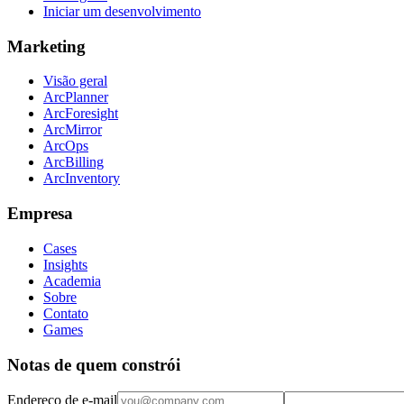
Iniciar um desenvolvimento
Marketing
Visão geral
ArcPlanner
ArcForesight
ArcMirror
ArcOps
ArcBilling
ArcInventory
Empresa
Cases
Insights
Academia
Sobre
Contato
Games
Notas de quem constrói
Endereço de e-mail