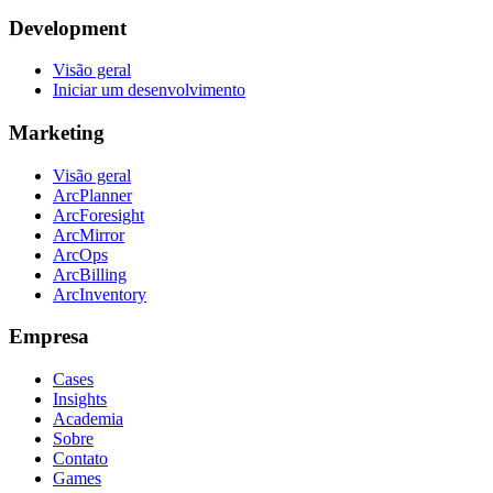
Development
Visão geral
Iniciar um desenvolvimento
Marketing
Visão geral
ArcPlanner
ArcForesight
ArcMirror
ArcOps
ArcBilling
ArcInventory
Empresa
Cases
Insights
Academia
Sobre
Contato
Games