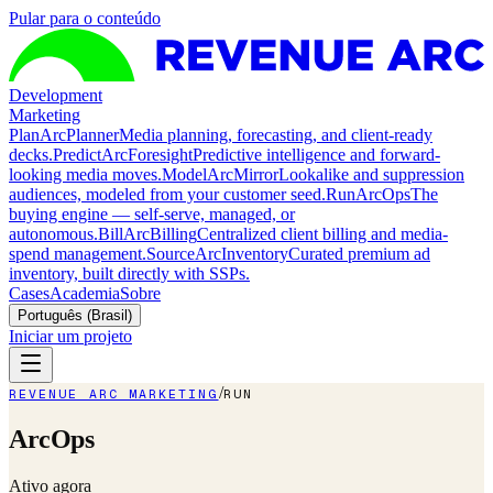
Pular para o conteúdo
Development
Marketing
Plan
ArcPlanner
Media planning, forecasting, and client-ready
decks.
Predict
ArcForesight
Predictive intelligence and forward-
looking media moves.
Model
ArcMirror
Lookalike and suppression
audiences, modeled from your customer seed.
Run
ArcOps
The
buying engine — self-serve, managed, or
autonomous.
Bill
ArcBilling
Centralized client billing and media-
spend management.
Source
ArcInventory
Curated premium ad
inventory, built directly with SSPs.
Cases
Academia
Sobre
Português (Brasil)
Iniciar um projeto
/
REVENUE ARC MARKETING
RUN
ArcOps
Ativo agora