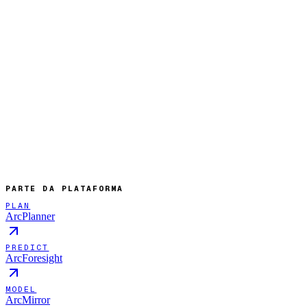
Em breve
DEIXE OPERAR SOZINHO
PARTE DA PLATAFORMA
PLAN
ArcPlanner
PREDICT
ArcForesight
MODEL
ArcMirror