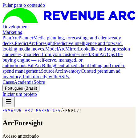
Pular para o conteúdo
Development
Marketing
Plan
ArcPlanner
Media planning, forecasting, and client-ready
decks.
Predict
ArcForesight
Predictive intelligence and forward-
looking media moves.
Model
ArcMirror
Lookalike and suppression
audiences, modeled from your customer seed.
Run
ArcOps
The
buying engine — self-serve, managed, or
autonomous.
Bill
ArcBilling
Centralized client billing and media-
spend management.
Source
ArcInventory
Curated premium ad
inventory, built directly with SSPs.
Cases
Academia
Sobre
Português (Brasil)
Iniciar um projeto
/
REVENUE ARC MARKETING
PREDICT
ArcForesight
Acesso antecipado