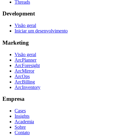
Threads
Development
Visão geral
Iniciar um desenvolvimento
Marketing
Visão geral
ArcPlanner
ArcForesight
ArcMirror
ArcOps
ArcBilling
ArcInventory
Empresa
Cases
Insights
Academia
Sobre
Contato