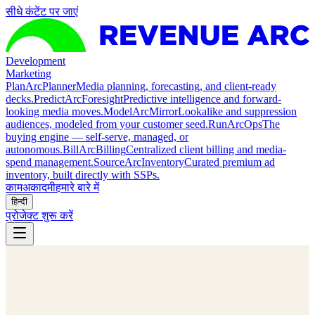
सीधे कंटेंट पर जाएं
Development
Marketing
Plan
ArcPlanner
Media planning, forecasting, and client-ready
decks.
Predict
ArcForesight
Predictive intelligence and forward-
looking media moves.
Model
ArcMirror
Lookalike and suppression
audiences, modeled from your customer seed.
Run
ArcOps
The
buying engine — self-serve, managed, or
autonomous.
Bill
ArcBilling
Centralized client billing and media-
spend management.
Source
ArcInventory
Curated premium ad
inventory, built directly with SSPs.
काम
अकादमी
हमारे बारे में
हिन्दी
प्रोजेक्ट शुरू करें