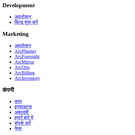
Development
अवलोकन
बिल्ड शुरू करें
Marketing
अवलोकन
ArcPlanner
ArcForesight
ArcMirror
ArcOps
ArcBilling
ArcInventory
कंपनी
काम
इनसाइट्स
अकादमी
हमारे बारे में
संपर्क करें
गेम्स