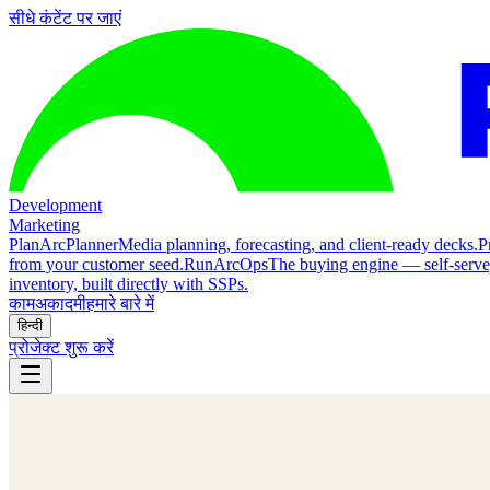
सीधे कंटेंट पर जाएं
Development
Marketing
Plan
ArcPlanner
Media planning, forecasting, and client-ready decks.
P
from your customer seed.
Run
ArcOps
The buying engine — self-serv
inventory, built directly with SSPs.
काम
अकादमी
हमारे बारे में
हिन्दी
प्रोजेक्ट शुरू करें