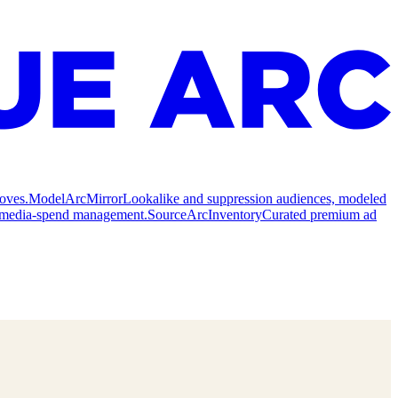
oves.
Model
ArcMirror
Lookalike and suppression audiences, modeled
nd media-spend management.
Source
ArcInventory
Curated premium ad