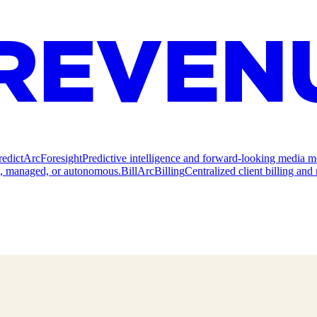
redict
ArcForesight
Predictive intelligence and forward-looking media m
e, managed, or autonomous.
Bill
ArcBilling
Centralized client billing a