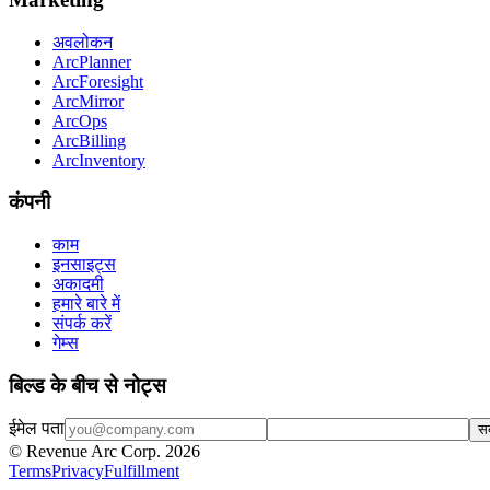
अवलोकन
ArcPlanner
ArcForesight
ArcMirror
ArcOps
ArcBilling
ArcInventory
कंपनी
काम
इनसाइट्स
अकादमी
हमारे बारे में
संपर्क करें
गेम्स
बिल्ड के बीच से नोट्स
ईमेल पता
सब
© Revenue Arc Corp. 2026
Terms
Privacy
Fulfillment