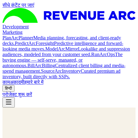
सीधे कंटेंट पर जाएं
Development
Marketing
Plan
ArcPlanner
Media planning, forecasting, and client-ready
decks.
Predict
ArcForesight
Predictive intelligence and forward-
looking media moves.
Model
ArcMirror
Lookalike and suppression
audiences, modeled from your customer seed.
Run
ArcOps
The
buying engine — self-serve, managed, or
autonomous.
Bill
ArcBilling
Centralized client billing and media-
spend management.
Source
ArcInventory
Curated premium ad
inventory, built directly with SSPs.
काम
अकादमी
हमारे बारे में
हिन्दी
प्रोजेक्ट शुरू करें