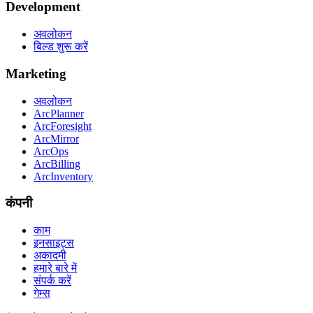
Development
अवलोकन
बिल्ड शुरू करें
Marketing
अवलोकन
ArcPlanner
ArcForesight
ArcMirror
ArcOps
ArcBilling
ArcInventory
कंपनी
काम
इनसाइट्स
अकादमी
हमारे बारे में
संपर्क करें
गेम्स