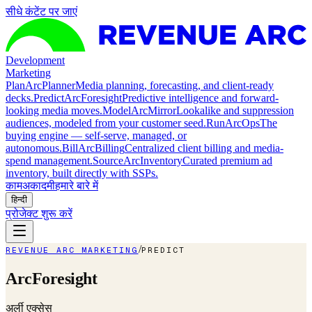
सीधे कंटेंट पर जाएं
Development
Marketing
Plan
ArcPlanner
Media planning, forecasting, and client-ready
decks.
Predict
ArcForesight
Predictive intelligence and forward-
looking media moves.
Model
ArcMirror
Lookalike and suppression
audiences, modeled from your customer seed.
Run
ArcOps
The
buying engine — self-serve, managed, or
autonomous.
Bill
ArcBilling
Centralized client billing and media-
spend management.
Source
ArcInventory
Curated premium ad
inventory, built directly with SSPs.
काम
अकादमी
हमारे बारे में
हिन्दी
प्रोजेक्ट शुरू करें
/
REVENUE ARC MARKETING
PREDICT
ArcForesight
अर्ली एक्सेस