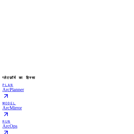
प्लेटफ़ॉर्म का हिस्सा
PLAN
ArcPlanner
MODEL
ArcMirror
RUN
ArcOps