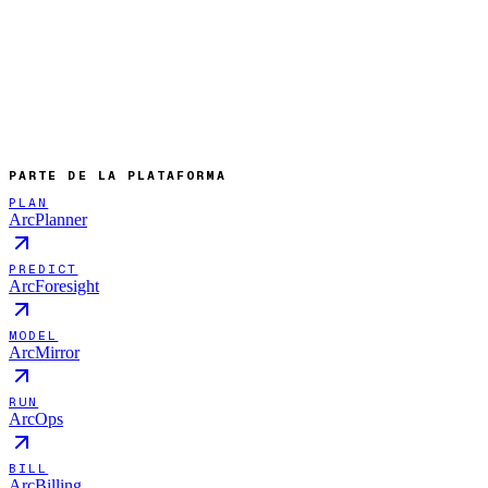
PARTE DE LA PLATAFORMA
PLAN
ArcPlanner
PREDICT
ArcForesight
MODEL
ArcMirror
RUN
ArcOps
BILL
ArcBilling