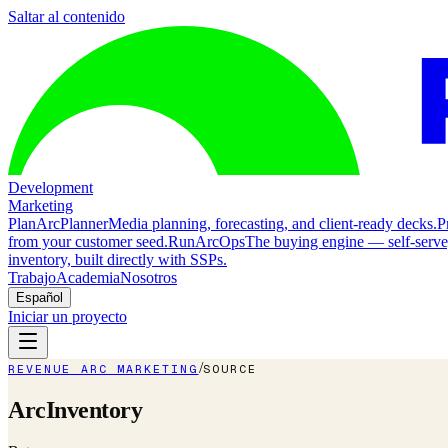
Saltar al contenido
Development
Marketing
Plan
ArcPlanner
Media planning, forecasting, and client-ready decks.
P
from your customer seed.
Run
ArcOps
The buying engine — self-serv
inventory, built directly with SSPs.
Trabajo
Academia
Nosotros
Español
Iniciar un proyecto
/
REVENUE ARC MARKETING
SOURCE
ArcInventory