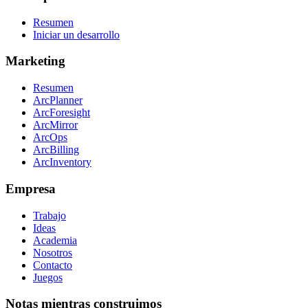
Resumen
Iniciar un desarrollo
Marketing
Resumen
ArcPlanner
ArcForesight
ArcMirror
ArcOps
ArcBilling
ArcInventory
Empresa
Trabajo
Ideas
Academia
Nosotros
Contacto
Juegos
Notas mientras construimos