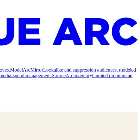
oves.
Model
ArcMirror
Lookalike and suppression audiences, modeled
nd media-spend management.
Source
ArcInventory
Curated premium ad