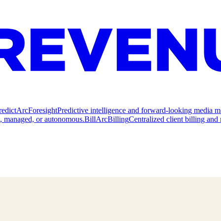
redict
ArcForesight
Predictive intelligence and forward-looking media m
e, managed, or autonomous.
Bill
ArcBilling
Centralized client billing a