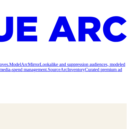
oves.
Model
ArcMirror
Lookalike and suppression audiences, modeled
nd media-spend management.
Source
ArcInventory
Curated premium ad