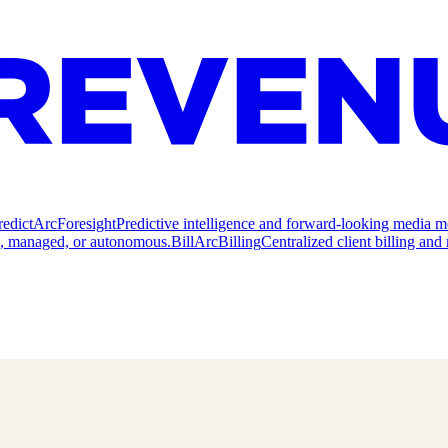
redict
ArcForesight
Predictive intelligence and forward-looking media m
e, managed, or autonomous.
Bill
ArcBilling
Centralized client billing a