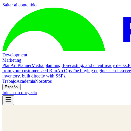
Saltar al contenido
Development
Marketing
Plan
ArcPlanner
Media planning, forecasting, and client-ready decks.
P
from your customer seed.
Run
ArcOps
The buying engine — self-serv
inventory, built directly with SSPs.
Trabajo
Academia
Nosotros
Español
Iniciar un proyecto