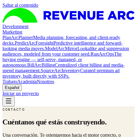
Saltar al contenido
Development
Marketing
Plan
ArcPlanner
Media planning, forecasting, and client-ready
decks.
Predict
ArcForesight
Predictive intelligence and forward-
looking media moves.
Model
ArcMirror
Lookalike and suppression
audiences, modeled from your customer seed.
Run
ArcOps
The
buying engine — self-serve, managed, or
autonomous.
Bill
ArcBilling
Centralized client billing and media-
spend management.
Source
ArcInventory
Curated premium ad
inventory, built directly with SSPs.
Trabajo
Academia
Nosotros
Español
Iniciar un proyecto
CONTACTO
Cuéntanos qué estás construyendo.
Una conversación. Te orientaremos hacia el motor correcto, o