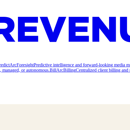
redict
ArcForesight
Predictive intelligence and forward-looking media m
e, managed, or autonomous.
Bill
ArcBilling
Centralized client billing a