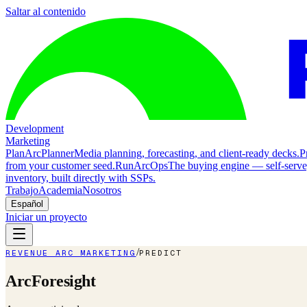
Saltar al contenido
Development
Marketing
Plan
ArcPlanner
Media planning, forecasting, and client-ready decks.
P
from your customer seed.
Run
ArcOps
The buying engine — self-serv
inventory, built directly with SSPs.
Trabajo
Academia
Nosotros
Español
Iniciar un proyecto
/
REVENUE ARC MARKETING
PREDICT
ArcForesight