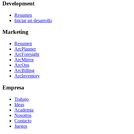
Development
Resumen
Iniciar un desarrollo
Marketing
Resumen
ArcPlanner
ArcForesight
ArcMirror
ArcOps
ArcBilling
ArcInventory
Empresa
Trabajo
Ideas
Academia
Nosotros
Contacto
Juegos