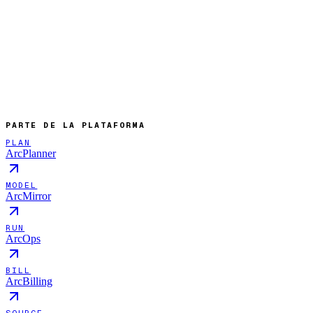
PARTE DE LA PLATAFORMA
PLAN
ArcPlanner
MODEL
ArcMirror
RUN
ArcOps
BILL
ArcBilling
SOURCE