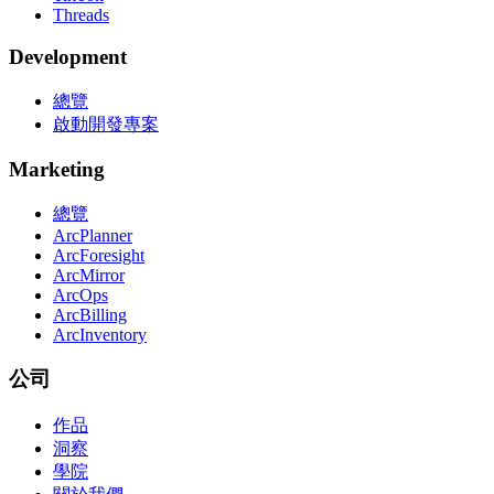
Threads
Development
總覽
啟動開發專案
Marketing
總覽
ArcPlanner
ArcForesight
ArcMirror
ArcOps
ArcBilling
ArcInventory
公司
作品
洞察
學院