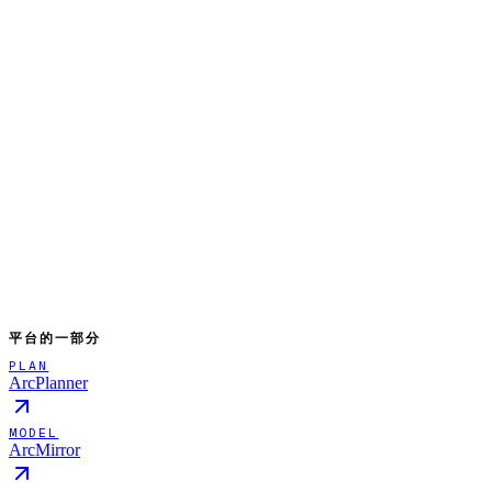
平台的一部分
PLAN
ArcPlanner
MODEL
ArcMirror