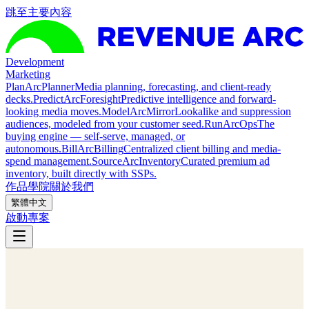
跳至主要內容
Development
Marketing
Plan
ArcPlanner
Media planning, forecasting, and client-ready
decks.
Predict
ArcForesight
Predictive intelligence and forward-
looking media moves.
Model
ArcMirror
Lookalike and suppression
audiences, modeled from your customer seed.
Run
ArcOps
The
buying engine — self-serve, managed, or
autonomous.
Bill
ArcBilling
Centralized client billing and media-
spend management.
Source
ArcInventory
Curated premium ad
inventory, built directly with SSPs.
作品
學院
關於我們
繁體中文
啟動專案