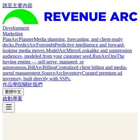
跳至主要內容
Development
Marketing
Plan
ArcPlanner
Media planning, forecasting, and client-ready
decks.
Predict
ArcForesight
Predictive intelligence and forward-
looking media moves.
Model
ArcMirror
Lookalike and suppression
audiences, modeled from your customer seed.
Run
ArcOps
The
buying engine — self-serve, managed, or
autonomous.
Bill
ArcBilling
Centralized client billing and media-
spend management.
Source
ArcInventory
Curated premium ad
inventory, built directly with SSPs.
作品
學院
關於我們
繁體中文
啟動專案