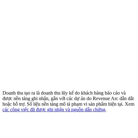
Doanh thu tạo ra là doanh thu lũy kế do khách hàng báo cáo và
được nền tảng ghi nhận, gắn với các dự án do Revenue Arc dẫn dắt
hoặc hỗ trợ. Số liệu nền tảng mô tả phạm vi sản phẩm hiện tại. Xem
các công việc đã được ghi nhận và nguồn dẫn chứng
.