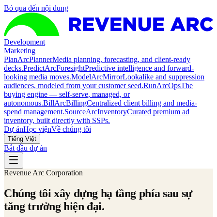
Bỏ qua đến nội dung
Development
Marketing
Plan
ArcPlanner
Media planning, forecasting, and client-ready
decks.
Predict
ArcForesight
Predictive intelligence and forward-
looking media moves.
Model
ArcMirror
Lookalike and suppression
audiences, modeled from your customer seed.
Run
ArcOps
The
buying engine — self-serve, managed, or
autonomous.
Bill
ArcBilling
Centralized client billing and media-
spend management.
Source
ArcInventory
Curated premium ad
inventory, built directly with SSPs.
Dự án
Học viện
Về chúng tôi
Tiếng Việt
Bắt đầu dự án
Revenue Arc Corporation
Chúng
tôi
xây
dựng
hạ
tầng
phía
sau
sự
tăng
trưởng
hiện
đại.