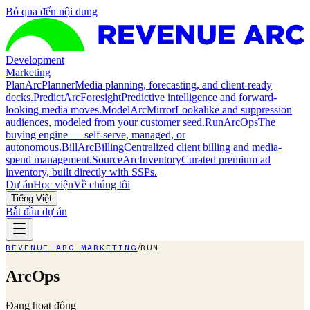
Bỏ qua đến nội dung
Development
Marketing
Plan
ArcPlanner
Media planning, forecasting, and client-ready
decks.
Predict
ArcForesight
Predictive intelligence and forward-
looking media moves.
Model
ArcMirror
Lookalike and suppression
audiences, modeled from your customer seed.
Run
ArcOps
The
buying engine — self-serve, managed, or
autonomous.
Bill
ArcBilling
Centralized client billing and media-
spend management.
Source
ArcInventory
Curated premium ad
inventory, built directly with SSPs.
Dự án
Học viện
Về chúng tôi
Tiếng Việt
Bắt đầu dự án
/
REVENUE ARC MARKETING
RUN
ArcOps
Đang hoạt động