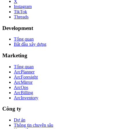
X
Instagram
TikTok
Threads
Development
Tổng quan
Bắt đầu xây dựng
Marketing
Tổng quan
ArcPlanner
ArcForesight
ArcMirror
ArcOps
ArcBilling
ArcInventory
Công ty
Dự án
Thông tin chuyên sâu