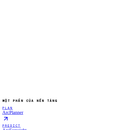
Đang hoạt động
ĐỂ CHÚNG TÔI VẬN HÀNH
Sắp ra mắt
ĐỂ NÓ TỰ VẬN HÀNH
MỘT PHẦN CỦA NỀN TẢNG
PLAN
ArcPlanner
PREDICT