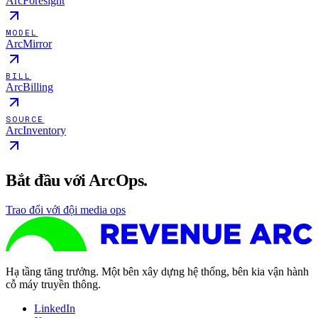
ArcForesight
MODEL
ArcMirror
BILL
ArcBilling
SOURCE
ArcInventory
Bắt đầu với ArcOps.
Trao đổi với đội media ops
Hạ tầng tăng trưởng. Một bên xây dựng hệ thống, bên kia vận hành
cỗ máy truyền thông.
LinkedIn