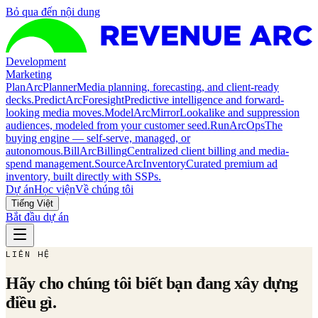
Bỏ qua đến nội dung
Development
Marketing
Plan
ArcPlanner
Media planning, forecasting, and client-ready
decks.
Predict
ArcForesight
Predictive intelligence and forward-
looking media moves.
Model
ArcMirror
Lookalike and suppression
audiences, modeled from your customer seed.
Run
ArcOps
The
buying engine — self-serve, managed, or
autonomous.
Bill
ArcBilling
Centralized client billing and media-
spend management.
Source
ArcInventory
Curated premium ad
inventory, built directly with SSPs.
Dự án
Học viện
Về chúng tôi
Tiếng Việt
Bắt đầu dự án
LIÊN HỆ
Hãy cho chúng tôi biết bạn đang xây dựng
điều gì.