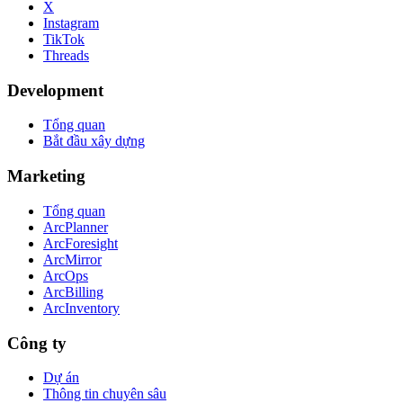
X
Instagram
TikTok
Threads
Development
Tổng quan
Bắt đầu xây dựng
Marketing
Tổng quan
ArcPlanner
ArcForesight
ArcMirror
ArcOps
ArcBilling
ArcInventory
Công ty
Dự án
Thông tin chuyên sâu