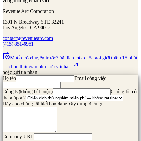
vòng một ngày làm việc.
Revenue Arc Corporation
1301 N Broadway STE 32241
Los Angeles, CA 90012
contact@revenuearc.com
(415) 851-6951
Muốn trò chuyện trước?
Đặt lịch một cuộc gọi giới thiệu 15 phút
— chọn thời gian phù hợp với bạn.
hoặc gửi tin nhắn
Họ tên
Email công việc
Công ty
(
không bắt buộc
)
Chúng tôi có
thể giúp gì?
Hãy cho chúng tôi biết bạn đang xây dựng điều gì
Company URL