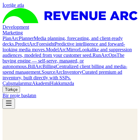
İçeriğe atla
Development
Marketing
Plan
ArcPlanner
Media planning, forecasting, and client-ready
decks.
Predict
ArcForesight
Predictive intelligence and forward-
looking media moves.
Model
ArcMirror
Lookalike and suppression
audiences, modeled from your customer seed.
Run
ArcOps
The
buying engine — self-serve, managed, or
autonomous.
Bill
ArcBilling
Centralized client billing and media-
spend management.
Source
ArcInventory
Curated premium ad
inventory, built directly with SSPs.
Çalışmalarımız
Akademi
Hakkımızda
Türkçe
Bir proje başlatın