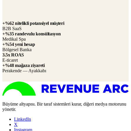
Relations, Aptera Motors
+%62 nitelikli potansiyel müşteri
B2B SaaS
+%35 randevulu konsültasyon
Medikal Spa
+%54 yeni hesap
Bölgesel Banka
3.5x ROAS
E-ticaret
+%48 mağaza ziyareti
Perakende — Ayakkabı
Büyüme altyapısı. Bir taraf sistemleri kurar, diğeri medya motorunu
yönetir.
LinkedIn
X
Instagram