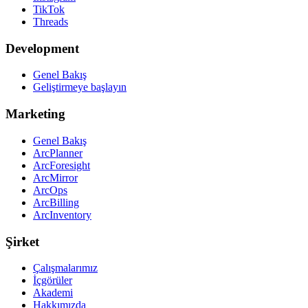
TikTok
Threads
Development
Genel Bakış
Geliştirmeye başlayın
Marketing
Genel Bakış
ArcPlanner
ArcForesight
ArcMirror
ArcOps
ArcBilling
ArcInventory
Şirket
Çalışmalarımız
İçgörüler
Akademi
Hakkımızda