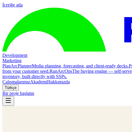
İçeriğe atla
Development
Marketing
Plan
ArcPlanner
Media planning, forecasting, and client-ready decks.
P
from your customer seed.
Run
ArcOps
The buying engine — self-serv
inventory, built directly with SSPs.
Çalışmalarımız
Akademi
Hakkımızda
Türkçe
Bir proje başlatın