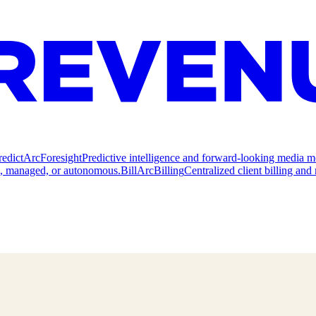
redict
ArcForesight
Predictive intelligence and forward-looking media m
e, managed, or autonomous.
Bill
ArcBilling
Centralized client billing a