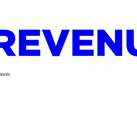
netir.