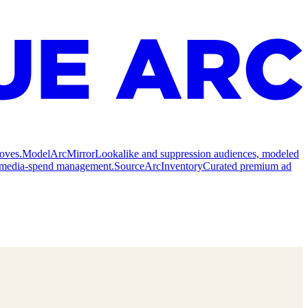
oves.
Model
ArcMirror
Lookalike and suppression audiences, modeled
nd media-spend management.
Source
ArcInventory
Curated premium ad