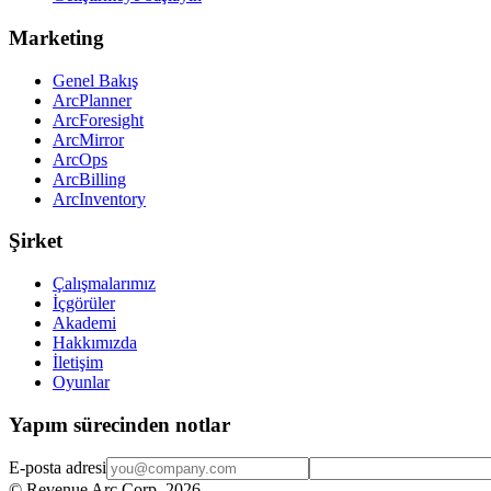
Marketing
Genel Bakış
ArcPlanner
ArcForesight
ArcMirror
ArcOps
ArcBilling
ArcInventory
Şirket
Çalışmalarımız
İçgörüler
Akademi
Hakkımızda
İletişim
Oyunlar
Yapım sürecinden notlar
E-posta adresi
© Revenue Arc Corp. 2026