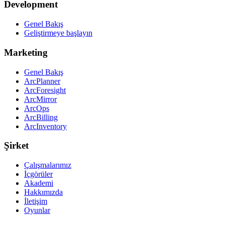
Development
Genel Bakış
Geliştirmeye başlayın
Marketing
Genel Bakış
ArcPlanner
ArcForesight
ArcMirror
ArcOps
ArcBilling
ArcInventory
Şirket
Çalışmalarımız
İçgörüler
Akademi
Hakkımızda
İletişim
Oyunlar