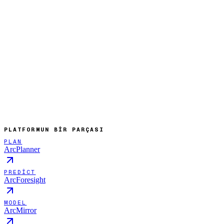
PLATFORMUN BIR PARÇASI
PLAN
ArcPlanner
PREDICT
ArcForesight
MODEL
ArcMirror