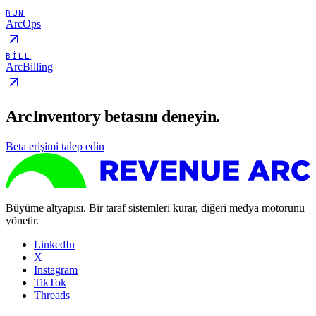
RUN
ArcOps
BILL
ArcBilling
ArcInventory betasını deneyin.
Beta erişimi talep edin
Büyüme altyapısı. Bir taraf sistemleri kurar, diğeri medya motorunu
yönetir.
LinkedIn
X
Instagram
TikTok
Threads