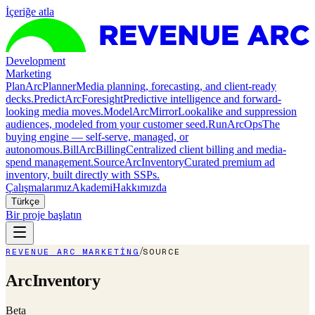
İçeriğe atla
Development
Marketing
Plan
ArcPlanner
Media planning, forecasting, and client-ready
decks.
Predict
ArcForesight
Predictive intelligence and forward-
looking media moves.
Model
ArcMirror
Lookalike and suppression
audiences, modeled from your customer seed.
Run
ArcOps
The
buying engine — self-serve, managed, or
autonomous.
Bill
ArcBilling
Centralized client billing and media-
spend management.
Source
ArcInventory
Curated premium ad
inventory, built directly with SSPs.
Çalışmalarımız
Akademi
Hakkımızda
Türkçe
Bir proje başlatın
/
REVENUE ARC MARKETING
SOURCE
ArcInventory
Beta