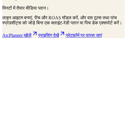
मिनटों में तैयार मीडिया प्लान।
लाइन आइटम बनाएं, रीच और ROAS मॉडल करें, और दस टूल्स तथा पांच
स्प्रेडशीट्स को जोड़े बिना एक क्लाइंट-रेडी प्लान या पिच डेक एक्सपोर्ट करें।
ArcPlanner खोलें
प्राइसिंग देखें
प्लेटफ़ॉर्म पर वापस जाएं
ArcPlanner
210 markets · 39 countries
Sample
Save
Setup
Plan
Intelligence
Performance
Daily Budget
$15,000
30-day flight
$450K total
Display
Video
CTV
Audio
Social
Search
Projected Performance
Conversions
1,247
Cost Per Acquisition