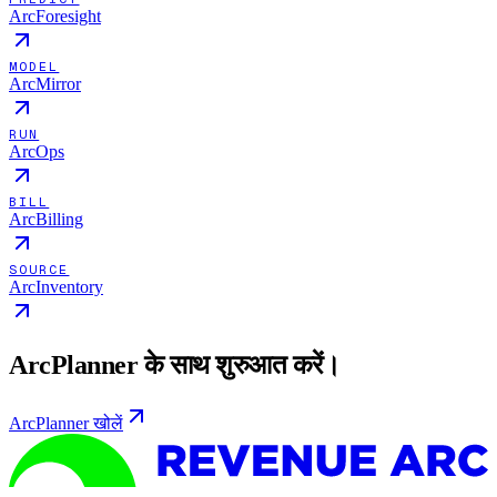
ArcForesight
MODEL
ArcMirror
RUN
ArcOps
BILL
ArcBilling
SOURCE
ArcInventory
ArcPlanner के साथ शुरुआत करें।
ArcPlanner खोलें