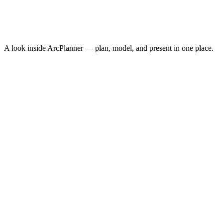
$10.30
Conversion Rate
3.8%
↑
ROAS
8.4x
↑
A look inside ArcPlanner — plan, model, and present in one place.
NEW · NOW ON IPHONE
ArcPlanner Go
Free media planning in your pocket — calculators, quick plans, and
CPM benchmarks on iPhone. The fastest way to sketch a plan
between meetings.