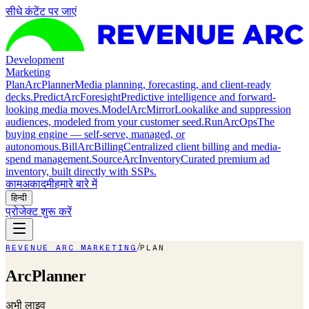
सीधे कंटेंट पर जाएं
Development
Marketing
Plan
ArcPlanner
Media planning, forecasting, and client-ready
decks.
Predict
ArcForesight
Predictive intelligence and forward-
looking media moves.
Model
ArcMirror
Lookalike and suppression
audiences, modeled from your customer seed.
Run
ArcOps
The
buying engine — self-serve, managed, or
autonomous.
Bill
ArcBilling
Centralized client billing and media-
spend management.
Source
ArcInventory
Curated premium ad
inventory, built directly with SSPs.
काम
अकादमी
हमारे बारे में
हिन्दी
प्रोजेक्ट शुरू करें
/
REVENUE ARC MARKETING
PLAN
ArcPlanner
अभी लाइव