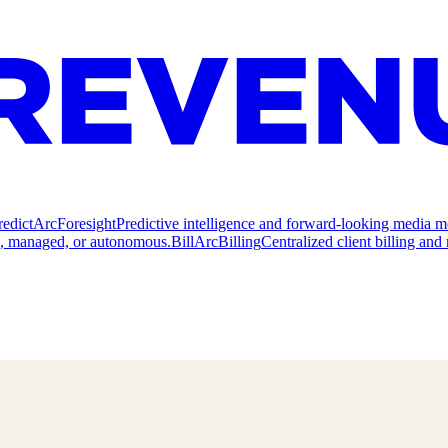
redict
ArcForesight
Predictive intelligence and forward-looking media m
e, managed, or autonomous.
Bill
ArcBilling
Centralized client billing a