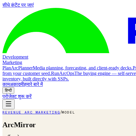
सीधे कंटेंट पर जाएं
Development
Marketing
Plan
ArcPlanner
Media planning, forecasting, and client-ready decks.
P
from your customer seed.
Run
ArcOps
The buying engine — self-serv
inventory, built directly with SSPs.
काम
अकादमी
हमारे बारे में
हिन्दी
प्रोजेक्ट शुरू करें
/
REVENUE ARC MARKETING
MODEL
ArcMirror