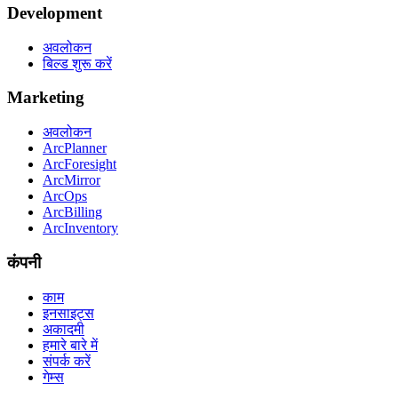
Development
अवलोकन
बिल्ड शुरू करें
Marketing
अवलोकन
ArcPlanner
ArcForesight
ArcMirror
ArcOps
ArcBilling
ArcInventory
कंपनी
काम
इनसाइट्स
अकादमी
हमारे बारे में
संपर्क करें
गेम्स