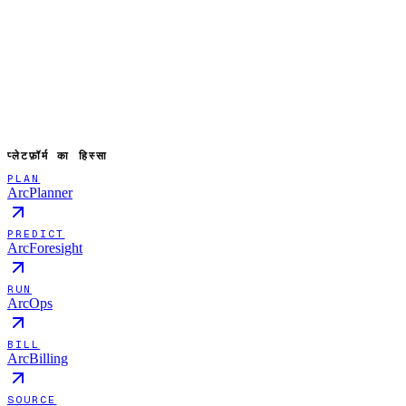
प्लेटफ़ॉर्म का हिस्सा
PLAN
ArcPlanner
PREDICT
ArcForesight
RUN
ArcOps
BILL
ArcBilling
SOURCE