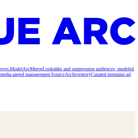
oves.
Model
ArcMirror
Lookalike and suppression audiences, modeled
nd media-spend management.
Source
ArcInventory
Curated premium ad