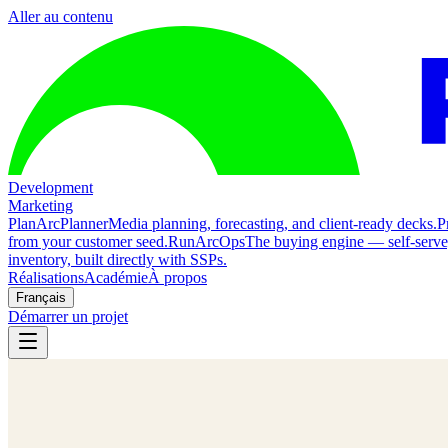
Aller au contenu
Development
Marketing
Plan
ArcPlanner
Media planning, forecasting, and client-ready decks.
P
from your customer seed.
Run
ArcOps
The buying engine — self-serv
inventory, built directly with SSPs.
Réalisations
Académie
À propos
Français
Démarrer un projet