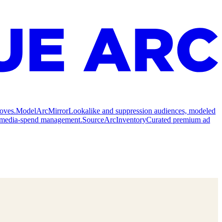
oves.
Model
ArcMirror
Lookalike and suppression audiences, modeled
nd media-spend management.
Source
ArcInventory
Curated premium ad