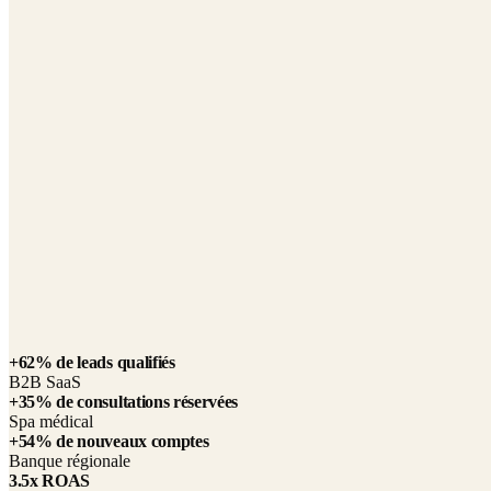
Aptera, une marque émergente du secteur des véhicules électriques, d
Avec une notoriété de marque limitée et une fenêtre de temps courte, ils
leur campagne de financement participatif.
ROI de 2400 % déclaré par le client
48,000+ réservations
$135M+ levés
Cotée au Nasdaq en 2025
“
Leurs efforts ont eu un impact profond sur les millions 
Quincy Hilla
—
Directeur du marketing digital et des relations
+62% de leads qualifiés
B2B SaaS
+35% de consultations réservées
Spa médical
+54% de nouveaux comptes
Banque régionale
3.5x ROAS