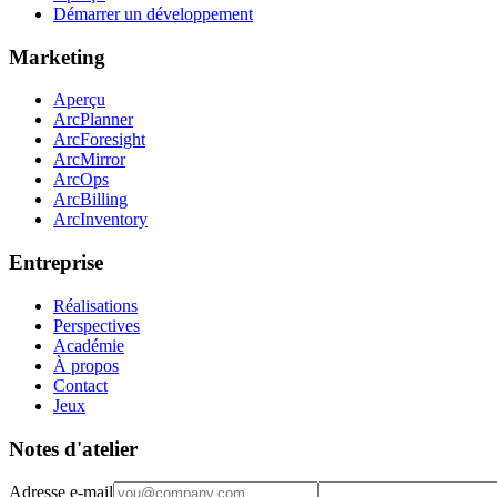
Démarrer un développement
Marketing
Aperçu
ArcPlanner
ArcForesight
ArcMirror
ArcOps
ArcBilling
ArcInventory
Entreprise
Réalisations
Perspectives
Académie
À propos
Contact
Jeux
Notes d'atelier
Adresse e-mail