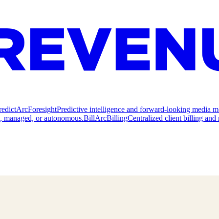
redict
ArcForesight
Predictive intelligence and forward-looking media m
e, managed, or autonomous.
Bill
ArcBilling
Centralized client billing a