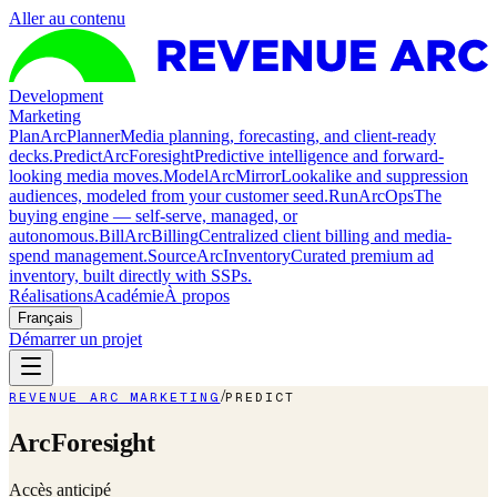
Aller au contenu
Development
Marketing
Plan
ArcPlanner
Media planning, forecasting, and client-ready
decks.
Predict
ArcForesight
Predictive intelligence and forward-
looking media moves.
Model
ArcMirror
Lookalike and suppression
audiences, modeled from your customer seed.
Run
ArcOps
The
buying engine — self-serve, managed, or
autonomous.
Bill
ArcBilling
Centralized client billing and media-
spend management.
Source
ArcInventory
Curated premium ad
inventory, built directly with SSPs.
Réalisations
Académie
À propos
Français
Démarrer un projet
/
REVENUE ARC MARKETING
PREDICT
ArcForesight
Accès anticipé