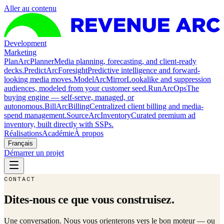
Aller au contenu
Development
Marketing
Plan
ArcPlanner
Media planning, forecasting, and client-ready
decks.
Predict
ArcForesight
Predictive intelligence and forward-
looking media moves.
Model
ArcMirror
Lookalike and suppression
audiences, modeled from your customer seed.
Run
ArcOps
The
buying engine — self-serve, managed, or
autonomous.
Bill
ArcBilling
Centralized client billing and media-
spend management.
Source
ArcInventory
Curated premium ad
inventory, built directly with SSPs.
Réalisations
Académie
À propos
Français
Démarrer un projet
CONTACT
Dites-nous ce que vous construisez.
Une conversation. Nous vous orienterons vers le bon moteur — ou