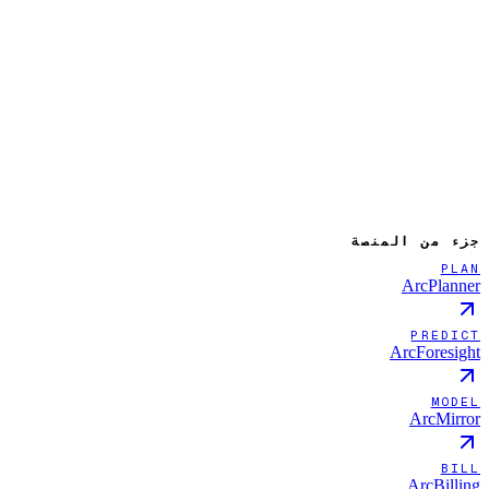
قريباً
دعه يعمل بنفسه
جزء من المنصة
PLAN
ArcPlanner
PREDICT
ArcForesight
MODEL
ArcMirror
BILL
ArcBilling