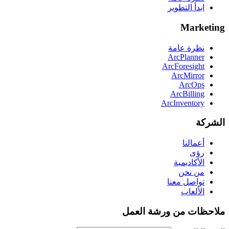
ابدأ التطوير
Marketing
نظرة عامة
ArcPlanner
ArcForesight
ArcMirror
ArcOps
ArcBilling
ArcInventory
الشركة
أعمالنا
رؤى
الأكاديمية
من نحن
تواصل معنا
الألعاب
ملاحظات من ورشة العمل