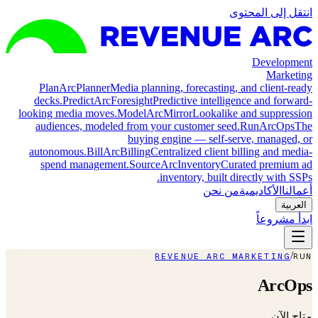
انتقل إلى المحتوى
Development
Marketing
Plan
ArcPlanner
Media planning, forecasting, and client-ready
decks.
Predict
ArcForesight
Predictive intelligence and forward-
looking media moves.
Model
ArcMirror
Lookalike and suppression
audiences, modeled from your customer seed.
Run
ArcOps
The
buying engine — self-serve, managed, or
autonomous.
Bill
ArcBilling
Centralized client billing and media-
spend management.
Source
ArcInventory
Curated premium ad
inventory, built directly with SSPs.
أعمالنا
الأكاديمية
من نحن
العربية
ابدأ مشروعاً
/
REVENUE ARC MARKETING
RUN
ArcOps
متاح الآن