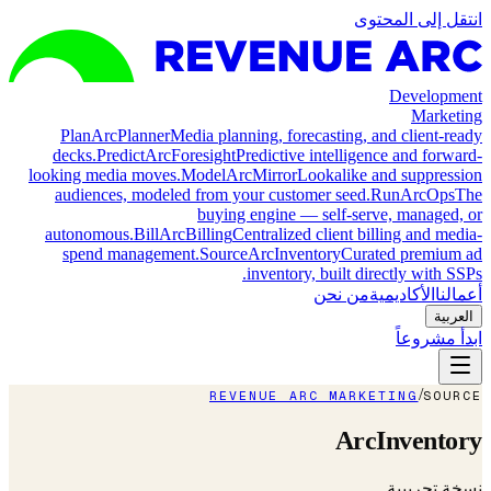
انتقل إلى المحتوى
Development
Marketing
Plan
ArcPlanner
Media planning, forecasting, and client-ready
decks.
Predict
ArcForesight
Predictive intelligence and forward-
looking media moves.
Model
ArcMirror
Lookalike and suppression
audiences, modeled from your customer seed.
Run
ArcOps
The
buying engine — self-serve, managed, or
autonomous.
Bill
ArcBilling
Centralized client billing and media-
spend management.
Source
ArcInventory
Curated premium ad
inventory, built directly with SSPs.
أعمالنا
الأكاديمية
من نحن
العربية
ابدأ مشروعاً
/
REVENUE ARC MARKETING
SOURCE
ArcInventory
نسخة تجريبية