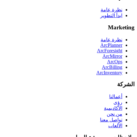
نظرة عامة
ابدأ التطوير
Marketing
نظرة عامة
ArcPlanner
ArcForesight
ArcMirror
ArcOps
ArcBilling
ArcInventory
الشركة
أعمالنا
رؤى
الأكاديمية
من نحن
تواصل معنا
الألعاب