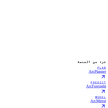
جزء من المنصة
PLAN
ArcPlanner
PREDICT
ArcForesight
MODEL
ArcMirror