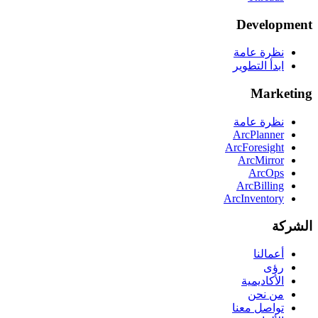
Development
نظرة عامة
ابدأ التطوير
Marketing
نظرة عامة
ArcPlanner
ArcForesight
ArcMirror
ArcOps
ArcBilling
ArcInventory
الشركة
أعمالنا
رؤى
الأكاديمية
من نحن
تواصل معنا