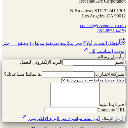
Revenue Arc Corporation
1301 N Broadway STE 32241
Los Angeles, CA 90012
contact@revenuearc.com
(415) 851-6951
تفضّل التحدث أولاً؟
احجز مكالمة تعريفية مدتها 15 دقيقة — اختر
الوقت المناسب لك.
أو أرسل رسالة
الاسم
البريد الإلكتروني للعمل
الشركة
(
اختياري
)
بمَ يمكننا مساعدتك؟
أخبرنا بما تبنيه
Company URL
أو راسلنا مباشرة عبر البريد الإلكتروني
أرسل الرسالة