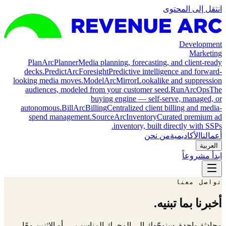
انتقل إلى المحتوى
Development
Marketing
Plan
ArcPlanner
Media planning, forecasting, and client-ready
decks.
Predict
ArcForesight
Predictive intelligence and forward-
looking media moves.
Model
ArcMirror
Lookalike and suppression
audiences, modeled from your customer seed.
Run
ArcOps
The
buying engine — self-serve, managed, or
autonomous.
Bill
ArcBilling
Centralized client billing and media-
spend management.
Source
ArcInventory
Curated premium ad
inventory, built directly with SSPs.
أعمالنا
الأكاديمية
من نحن
العربية
ابدأ مشروعاً
تواصل معنا
أخبرنا بما تبنيه.
محادثة واحدة. سنوجّهك إلى المحرك المناسب — أو الاثنين معًا.