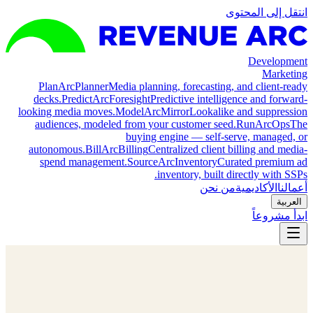
انتقل إلى المحتوى
Development
Marketing
Plan
ArcPlanner
Media planning, forecasting, and client-ready
decks.
Predict
ArcForesight
Predictive intelligence and forward-
looking media moves.
Model
ArcMirror
Lookalike and suppression
audiences, modeled from your customer seed.
Run
ArcOps
The
buying engine — self-serve, managed, or
autonomous.
Bill
ArcBilling
Centralized client billing and media-
spend management.
Source
ArcInventory
Curated premium ad
inventory, built directly with SSPs.
أعمالنا
الأكاديمية
من نحن
العربية
ابدأ مشروعاً