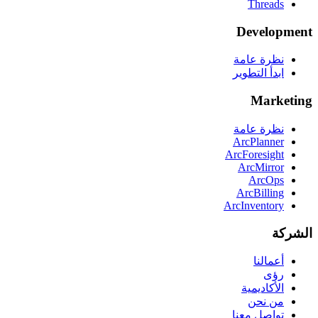
Threads
Development
نظرة عامة
ابدأ التطوير
Marketing
نظرة عامة
ArcPlanner
ArcForesight
ArcMirror
ArcOps
ArcBilling
ArcInventory
الشركة
أعمالنا
رؤى
الأكاديمية
من نحن
تواصل معنا