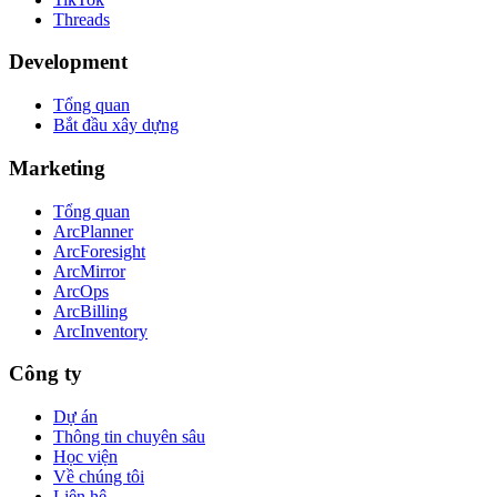
Threads
Development
Tổng quan
Bắt đầu xây dựng
Marketing
Tổng quan
ArcPlanner
ArcForesight
ArcMirror
ArcOps
ArcBilling
ArcInventory
Công ty
Dự án
Thông tin chuyên sâu
Học viện
Về chúng tôi
Liên hệ