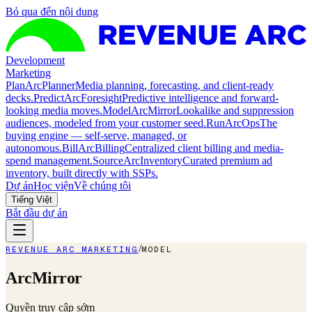
Bỏ qua đến nội dung
Development
Marketing
Plan
ArcPlanner
Media planning, forecasting, and client-ready
decks.
Predict
ArcForesight
Predictive intelligence and forward-
looking media moves.
Model
ArcMirror
Lookalike and suppression
audiences, modeled from your customer seed.
Run
ArcOps
The
buying engine — self-serve, managed, or
autonomous.
Bill
ArcBilling
Centralized client billing and media-
spend management.
Source
ArcInventory
Curated premium ad
inventory, built directly with SSPs.
Dự án
Học viện
Về chúng tôi
Tiếng Việt
Bắt đầu dự án
/
REVENUE ARC MARKETING
MODEL
ArcMirror
Quyền truy cập sớm