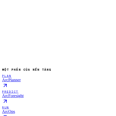
MỘT PHẦN CỦA NỀN TẢNG
PLAN
ArcPlanner
PREDICT
ArcForesight
RUN
ArcOps