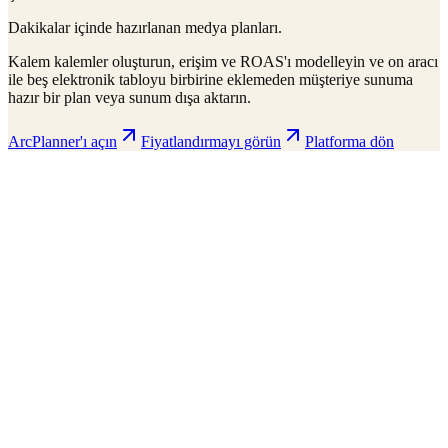
Dakikalar içinde hazırlanan medya planları.
Kalem kalemler oluşturun, erişim ve ROAS'ı modelleyin ve on aracı
ile beş elektronik tabloyu birbirine eklemeden müşteriye sunuma
hazır bir plan veya sunum dışa aktarın.
ArcPlanner'ı açın
Fiyatlandırmayı görün
Platforma dön
ArcPlanner
210 markets · 39 countries
Sample
Save
Setup
Plan
Intelligence
Performance
Daily Budget
$15,000
30-day flight
$450K total
Display
Video
CTV
Audio
Social
Search
Projected Performance
Conversions
1,247