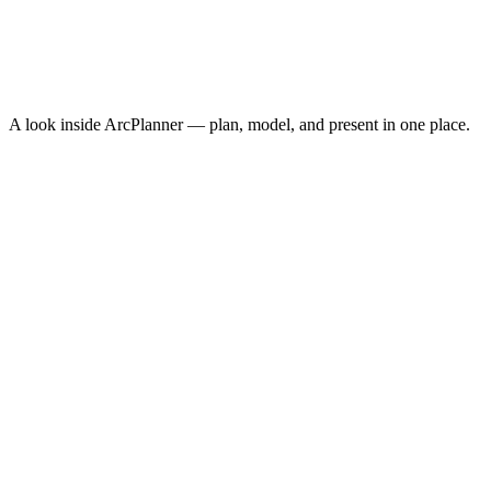
Cost Per Acquisition
$10.30
Conversion Rate
3.8%
↑
ROAS
8.4x
↑
A look inside ArcPlanner — plan, model, and present in one place.
NEW · NOW ON IPHONE
ArcPlanner Go
Free media planning in your pocket — calculators, quick plans, and
CPM benchmarks on iPhone. The fastest way to sketch a plan
between meetings.