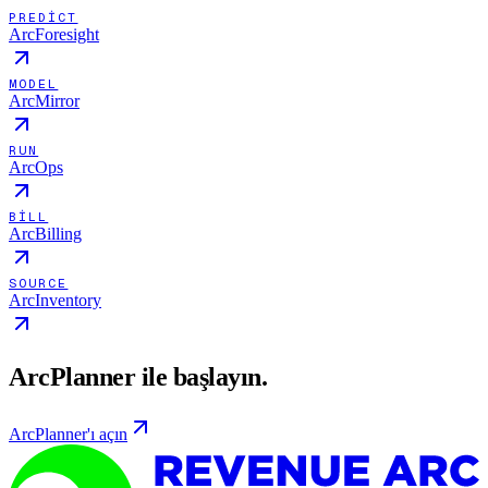
PREDICT
ArcForesight
MODEL
ArcMirror
RUN
ArcOps
BILL
ArcBilling
SOURCE
ArcInventory
ArcPlanner ile başlayın.
ArcPlanner'ı açın