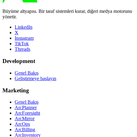
Büyüme altyapısı. Bir taraf sistemleri kurar, diğeri medya motorunu
yönetir.
LinkedIn
X
Instagram
TikTok
Threads
Development
Genel Bakış
Geliştirmeye başlayın
Marketing
Genel Bakış
ArcPlanner
ArcForesight
ArcMirror
ArcOps
ArcBilling
ArcInventory