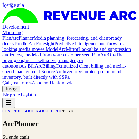
İçeriğe atla
Development
Marketing
Plan
ArcPlanner
Media planning, forecasting, and client-ready
decks.
Predict
ArcForesight
Predictive intelligence and forward-
looking media moves.
Model
ArcMirror
Lookalike and suppression
audiences, modeled from your customer seed.
Run
ArcOps
The
buying engine — self-serve, managed, or
autonomous.
Bill
ArcBilling
Centralized client billing and media-
spend management.
Source
ArcInventory
Curated premium ad
inventory, built directly with SSPs.
Çalışmalarımız
Akademi
Hakkımızda
Türkçe
Bir proje başlatın
/
REVENUE ARC MARKETING
PLAN
ArcPlanner
Şu anda canlı