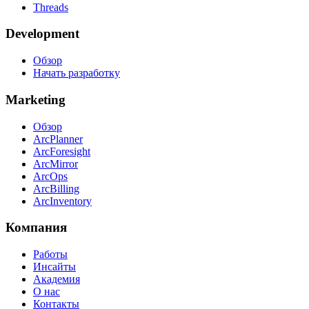
Threads
Development
Обзор
Начать разработку
Marketing
Обзор
ArcPlanner
ArcForesight
ArcMirror
ArcOps
ArcBilling
ArcInventory
Компания
Работы
Инсайты
Академия
О нас
Контакты