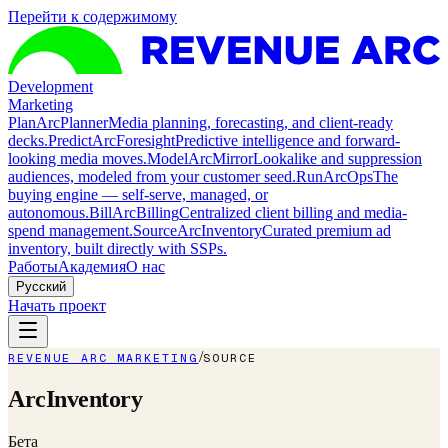
Перейти к содержимому
Development
Marketing
Plan
ArcPlanner
Media planning, forecasting, and client-ready
decks.
Predict
ArcForesight
Predictive intelligence and forward-
looking media moves.
Model
ArcMirror
Lookalike and suppression
audiences, modeled from your customer seed.
Run
ArcOps
The
buying engine — self-serve, managed, or
autonomous.
Bill
ArcBilling
Centralized client billing and media-
spend management.
Source
ArcInventory
Curated premium ad
inventory, built directly with SSPs.
Работы
Академия
О нас
Русский
Начать проект
/
REVENUE ARC MARKETING
SOURCE
ArcInventory
Бета