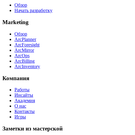
Обзор
Начать разработку
Marketing
Обзор
ArcPlanner
ArcForesight
ArcMirror
ArcOps
ArcBilling
ArcInventory
Компания
Работы
Инсайты
Академия
О нас
Контакты
Игры
Заметки из мастерской