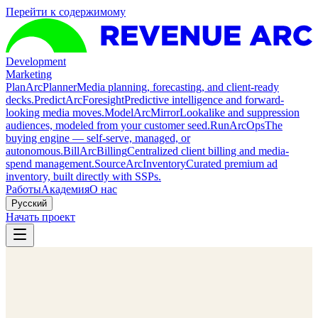
Перейти к содержимому
Development
Marketing
Plan
ArcPlanner
Media planning, forecasting, and client-ready
decks.
Predict
ArcForesight
Predictive intelligence and forward-
looking media moves.
Model
ArcMirror
Lookalike and suppression
audiences, modeled from your customer seed.
Run
ArcOps
The
buying engine — self-serve, managed, or
autonomous.
Bill
ArcBilling
Centralized client billing and media-
spend management.
Source
ArcInventory
Curated premium ad
inventory, built directly with SSPs.
Работы
Академия
О нас
Русский
Начать проект