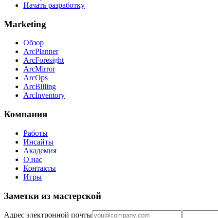
Начать разработку
Marketing
Обзор
ArcPlanner
ArcForesight
ArcMirror
ArcOps
ArcBilling
ArcInventory
Компания
Работы
Инсайты
Академия
О нас
Контакты
Игры
Заметки из мастерской
Адрес электронной почты