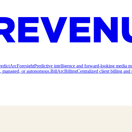
redict
ArcForesight
Predictive intelligence and forward-looking media m
e, managed, or autonomous.
Bill
ArcBilling
Centralized client billing a