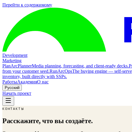
Перейти к содержимому
Development
Marketing
Plan
ArcPlanner
Media planning, forecasting, and client-ready decks.
P
from your customer seed.
Run
ArcOps
The buying engine — self-serv
inventory, built directly with SSPs.
Работы
Академия
О нас
Русский
Начать проект
КОНТАКТЫ
Расскажите, что вы создаёте.