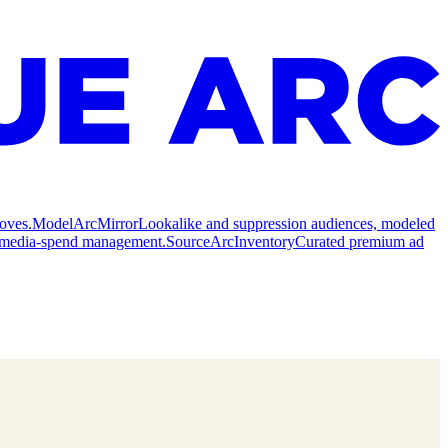
oves.
Model
ArcMirror
Lookalike and suppression audiences, modeled
nd media-spend management.
Source
ArcInventory
Curated premium ad