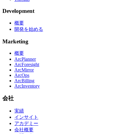
Development
概要
開発を始める
Marketing
概要
ArcPlanner
ArcForesight
ArcMirror
ArcOps
ArcBilling
ArcInventory
会社
実績
インサイト
アカデミー
会社概要