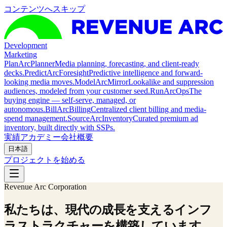
コンテンツへスキップ
Development
Marketing
Plan
ArcPlanner
Media planning, forecasting, and client-ready
decks.
Predict
ArcForesight
Predictive intelligence and forward-
looking media moves.
Model
ArcMirror
Lookalike and suppression
audiences, modeled from your customer seed.
Run
ArcOps
The
buying engine — self-serve, managed, or
autonomous.
Bill
ArcBilling
Centralized client billing and media-
spend management.
Source
ArcInventory
Curated premium ad
inventory, built directly with SSPs.
実績
アカデミー
会社概要
日本語
プロジェクトを始める
Revenue Arc Corporation
私たちは、現代の成長を支えるインフ
ラストラクチャーを構築しています。