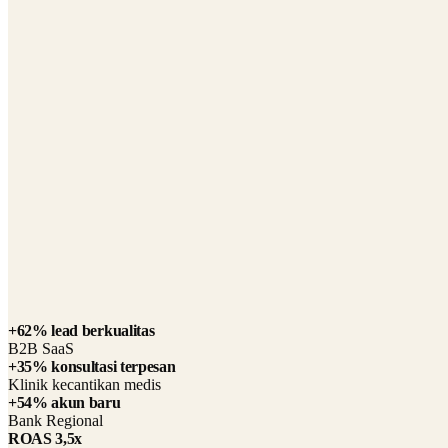
Aptera, merek yang sedang berkembang di industri kendaraan listr
Dengan pengenalan merek yang masih terbatas dan waktu yang singka
kampanye crowdfunding mereka.
ROI 2400% yang dilaporkan klien
48.000+ reservasi
$135 juta+ terkumpul
Tercatat di Nasdaq pada 2025
“
Upaya mereka memberikan dampak yang mendalam terhad
Quincy Hilla
—
Head of Digital Marketing and Public Relatio
+62% lead berkualitas
B2B SaaS
+35% konsultasi terpesan
Klinik kecantikan medis
+54% akun baru
Bank Regional
ROAS 3,5x