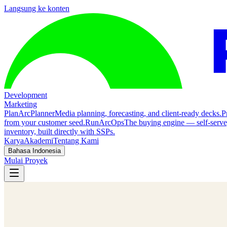
Langsung ke konten
Development
Marketing
Plan
ArcPlanner
Media planning, forecasting, and client-ready decks.
P
from your customer seed.
Run
ArcOps
The buying engine — self-serv
inventory, built directly with SSPs.
Karya
Akademi
Tentang Kami
Bahasa Indonesia
Mulai Proyek