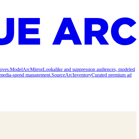
oves.
Model
ArcMirror
Lookalike and suppression audiences, modeled
nd media-spend management.
Source
ArcInventory
Curated premium ad