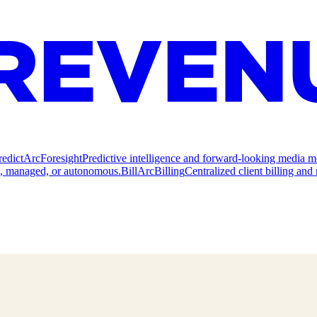
redict
ArcForesight
Predictive intelligence and forward-looking media m
e, managed, or autonomous.
Bill
ArcBilling
Centralized client billing a