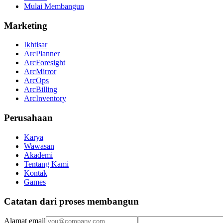
Mulai Membangun
Marketing
Ikhtisar
ArcPlanner
ArcForesight
ArcMirror
ArcOps
ArcBilling
ArcInventory
Perusahaan
Karya
Wawasan
Akademi
Tentang Kami
Kontak
Games
Catatan dari proses membangun
Alamat email