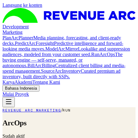
Langsung ke konten
Development
Marketing
Plan
ArcPlanner
Media planning, forecasting, and client-ready
decks.
Predict
ArcForesight
Predictive intelligence and forward-
looking media moves.
Model
ArcMirror
Lookalike and suppression
audiences, modeled from your customer seed.
Run
ArcOps
The
buying engine — self-serve, managed, or
autonomous.
Bill
ArcBilling
Centralized client billing and media-
spend management.
Source
ArcInventory
Curated premium ad
inventory, built directly with SSPs.
Karya
Akademi
Tentang Kami
Bahasa Indonesia
Mulai Proyek
/
REVENUE ARC MARKETING
RUN
ArcOps
Sudah aktif