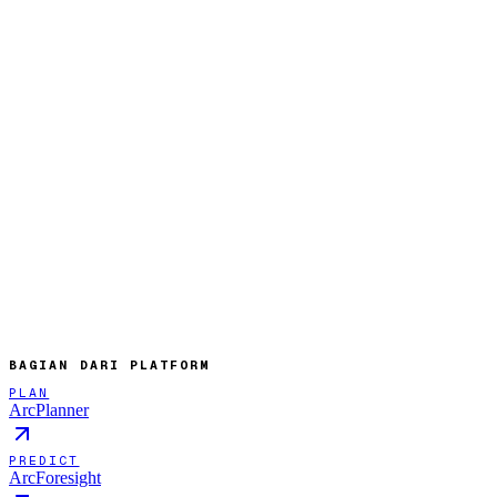
Sudah aktif
BIAR KAMI YANG JALANKAN
Segera hadir
BIARKAN BERJALAN SENDIRI
BAGIAN DARI PLATFORM
PLAN
ArcPlanner
PREDICT
ArcForesight