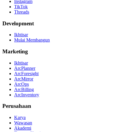
Instagram
TikTok
Threads
Development
Ikhtisar
Mulai Membangun
Marketing
Ikhtisar
ArcPlanner
ArcForesight
ArcMirror
ArcOps
ArcBilling
ArcInventory
Perusahaan
Karya
Wawasan
Akademi