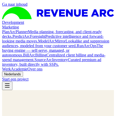
Ga naar inhoud
Development
Marketing
Plan
ArcPlanner
Media planning, forecasting, and client-ready
decks.
Predict
ArcForesight
Predictive intelligence and forward-
looking media moves.
Model
ArcMirror
Lookalike and suppression
audiences, modeled from your customer seed.
Run
ArcOps
The
buying engine — self-serve, managed, or
autonomous.
Bill
ArcBilling
Centralized client billing and media-
spend management.
Source
ArcInventory
Curated premium ad
inventory, built directly with SSPs.
Werk
Academie
Over ons
Nederlands
Start een project