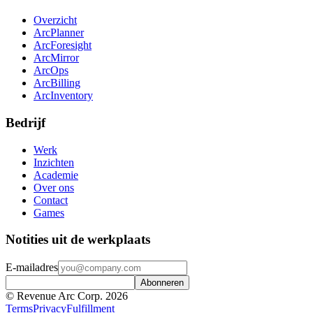
Overzicht
ArcPlanner
ArcForesight
ArcMirror
ArcOps
ArcBilling
ArcInventory
Bedrijf
Werk
Inzichten
Academie
Over ons
Contact
Games
Notities uit de werkplaats
E-mailadres
Abonneren
© Revenue Arc Corp. 2026
Terms
Privacy
Fulfillment