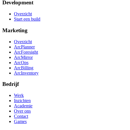
Development
Overzicht
Start een build
Marketing
Overzicht
ArcPlanner
ArcForesight
ArcMirror
ArcOps
ArcBilling
ArcInventory
Bedrijf
Werk
Inzichten
Academie
Over ons
Contact
Games