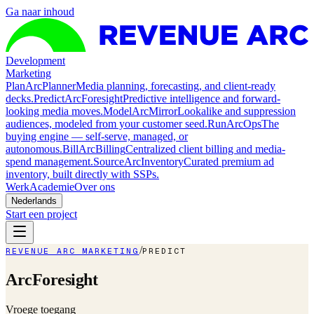
Ga naar inhoud
Development
Marketing
Plan
ArcPlanner
Media planning, forecasting, and client-ready
decks.
Predict
ArcForesight
Predictive intelligence and forward-
looking media moves.
Model
ArcMirror
Lookalike and suppression
audiences, modeled from your customer seed.
Run
ArcOps
The
buying engine — self-serve, managed, or
autonomous.
Bill
ArcBilling
Centralized client billing and media-
spend management.
Source
ArcInventory
Curated premium ad
inventory, built directly with SSPs.
Werk
Academie
Over ons
Nederlands
Start een project
/
REVENUE ARC MARKETING
PREDICT
ArcForesight
Vroege toegang