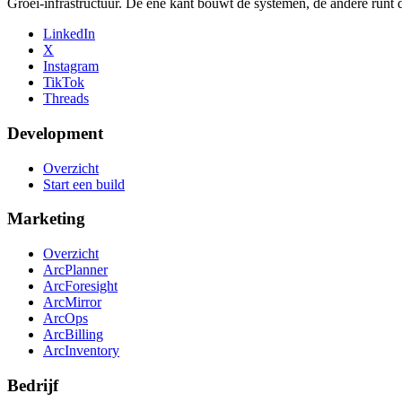
Groei-infrastructuur. De ene kant bouwt de systemen, de andere runt 
LinkedIn
X
Instagram
TikTok
Threads
Development
Overzicht
Start een build
Marketing
Overzicht
ArcPlanner
ArcForesight
ArcMirror
ArcOps
ArcBilling
ArcInventory
Bedrijf