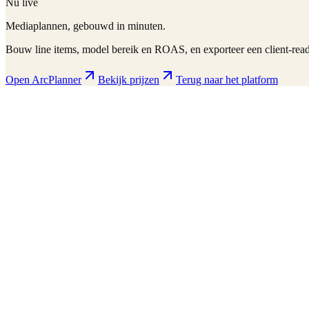
Nu live
Mediaplannen, gebouwd in minuten.
Bouw line items, model bereik en ROAS, en exporteer een client-ready
Open ArcPlanner
Bekijk prijzen
Terug naar het platform
ArcPlanner
210 markets · 39 countries
Sample
Save
Setup
Plan
Intelligence
Performance
Daily Budget
$15,000
30-day flight
$450K total
Display
Video
CTV
Audio
Social
Search
Projected Performance
Conversions
1,247
Cost Per Acquisition
$10.30