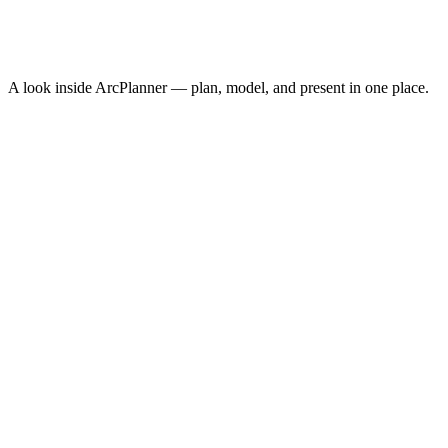
Conversion Rate
3.8%
↑
ROAS
8.4x
↑
A look inside ArcPlanner — plan, model, and present in one place.
NEW · NOW ON IPHONE
ArcPlanner Go
Free media planning in your pocket — calculators, quick plans, and