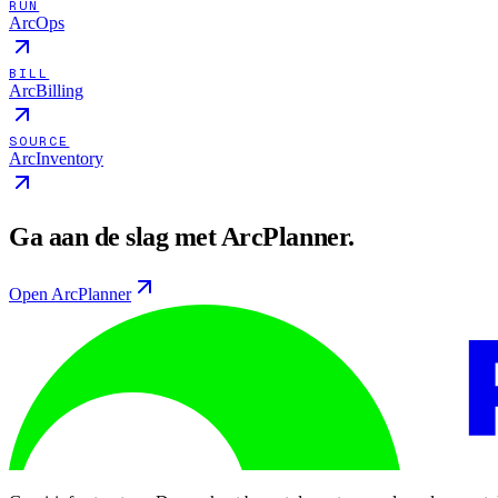
RUN
ArcOps
BILL
ArcBilling
SOURCE
ArcInventory
Ga aan de slag met ArcPlanner.
Open ArcPlanner