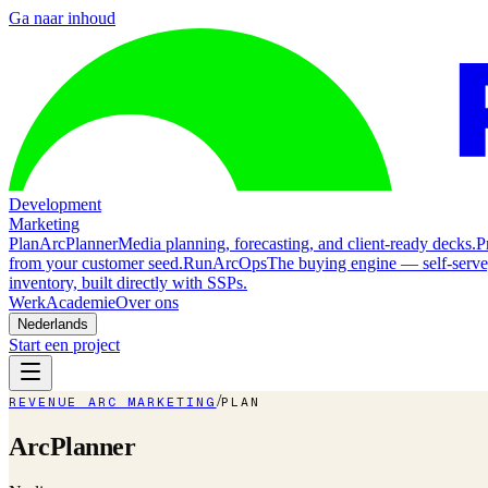
Ga naar inhoud
Development
Marketing
Plan
ArcPlanner
Media planning, forecasting, and client-ready decks.
P
from your customer seed.
Run
ArcOps
The buying engine — self-serv
inventory, built directly with SSPs.
Werk
Academie
Over ons
Nederlands
Start een project
/
REVENUE ARC MARKETING
PLAN
ArcPlanner