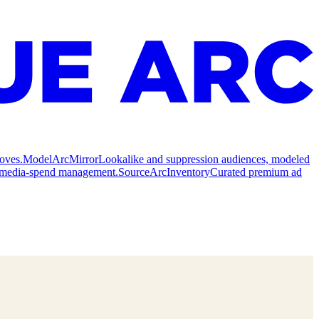
oves.
Model
ArcMirror
Lookalike and suppression audiences, modeled
nd media-spend management.
Source
ArcInventory
Curated premium ad