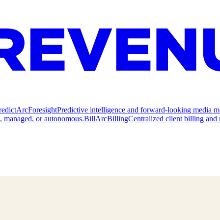
redict
ArcForesight
Predictive intelligence and forward-looking media m
e, managed, or autonomous.
Bill
ArcBilling
Centralized client billing a