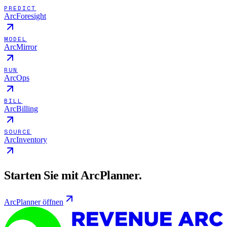
PREDICT
ArcForesight
MODEL
ArcMirror
RUN
ArcOps
BILL
ArcBilling
SOURCE
ArcInventory
Starten Sie mit ArcPlanner.
ArcPlanner öffnen