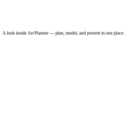
Cost Per Acquisition
$10.30
Conversion Rate
3.8%
↑
ROAS
8.4x
↑
A look inside ArcPlanner — plan, model, and present in one place.
NEW · NOW ON IPHONE
ArcPlanner Go
Free media planning in your pocket — calculators, quick plans, and
CPM benchmarks on iPhone. The fastest way to sketch a plan
between meetings.