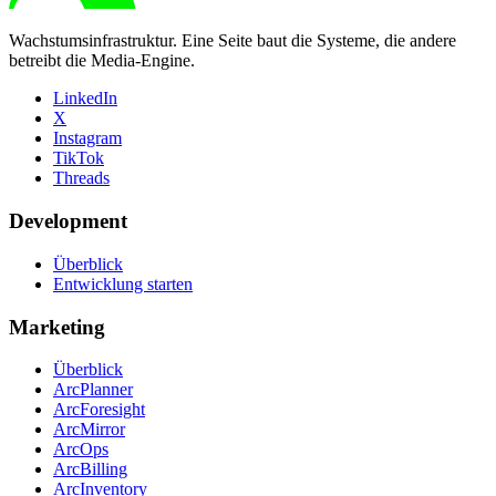
Wachstumsinfrastruktur. Eine Seite baut die Systeme, die andere
betreibt die Media-Engine.
LinkedIn
X
Instagram
TikTok
Threads
Development
Überblick
Entwicklung starten
Marketing
Überblick
ArcPlanner
ArcForesight
ArcMirror
ArcOps
ArcBilling
ArcInventory