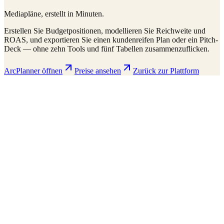
Mediapläne, erstellt in Minuten.
Erstellen Sie Budgetpositionen, modellieren Sie Reichweite und
ROAS, und exportieren Sie einen kundenreifen Plan oder ein Pitch-
Deck — ohne zehn Tools und fünf Tabellen zusammenzuflicken.
ArcPlanner öffnen
Preise ansehen
Zurück zur Plattform
ArcPlanner
210 markets · 39 countries
Sample
Save
Setup
Plan
Intelligence
Performance
Daily Budget
$15,000
30-day flight
$450K total
Display
Video
CTV
Audio
Social
Search
Projected Performance
Conversions
1,247