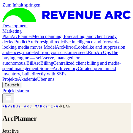
Zum Inhalt springen
Development
Marketing
Plan
ArcPlanner
Media planning, forecasting, and client-ready
decks.
Predict
ArcForesight
Predictive intelligence and forward-
looking media moves.
Model
ArcMirror
Lookalike and suppression
audiences, modeled from your customer seed.
Run
ArcOps
The
buying engine — self-serve, managed, or
autonomous.
Bill
ArcBilling
Centralized client billing and media-
spend management.
Source
ArcInventory
Curated premium ad
inventory, built directly with SSPs.
Projekte
Akademie
Über uns
Deutsch
Projekt starten
/
REVENUE ARC MARKETING
PLAN
ArcPlanner
Jetzt live