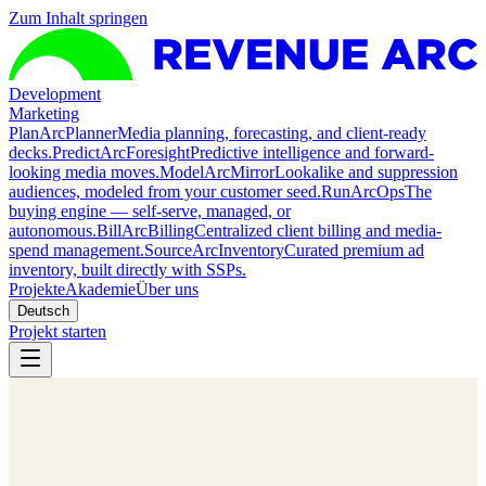
Zum Inhalt springen
Development
Marketing
Plan
ArcPlanner
Media planning, forecasting, and client-ready
decks.
Predict
ArcForesight
Predictive intelligence and forward-
looking media moves.
Model
ArcMirror
Lookalike and suppression
audiences, modeled from your customer seed.
Run
ArcOps
The
buying engine — self-serve, managed, or
autonomous.
Bill
ArcBilling
Centralized client billing and media-
spend management.
Source
ArcInventory
Curated premium ad
inventory, built directly with SSPs.
Projekte
Akademie
Über uns
Deutsch
Projekt starten